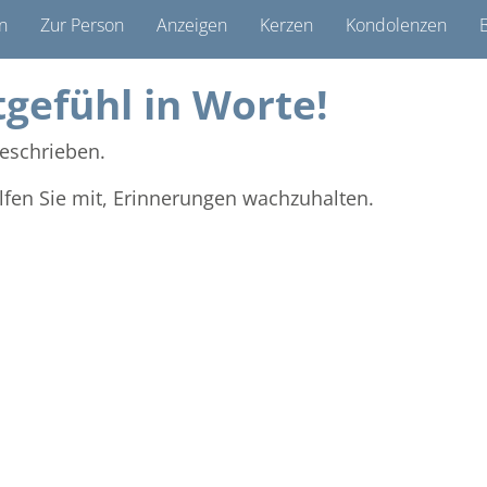
n
Zur Person
Anzeigen
Kerzen
Kondolenzen
B
tgefühl in Worte!
eschrieben.
lfen Sie mit, Erinnerungen wachzuhalten.