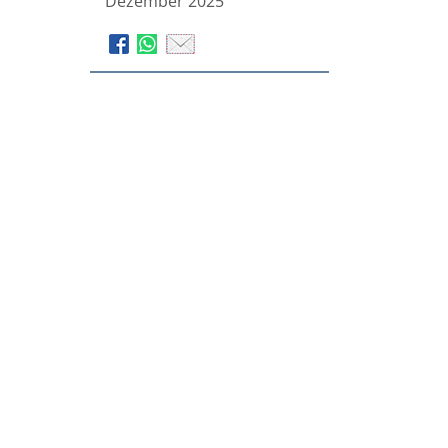
Dezember 2025
Beerdigungsinstitut R.
Meyburg
Werkstr. 26
21706
Drochtersen-Assel