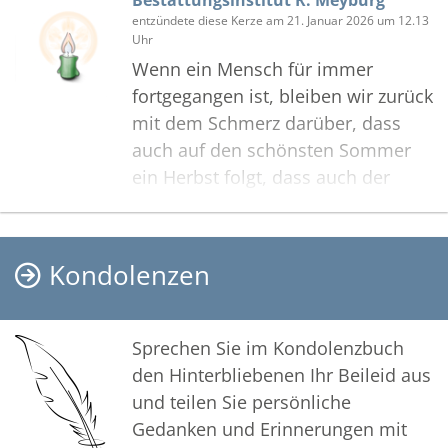
Bestattungsinstitut R. Meyburg
entzündete diese Kerze am 21. Januar 2026 um 12.13
Uhr
Wenn ein Mensch für immer
fortgegangen ist, bleiben wir zurück
mit dem Schmerz darüber, dass
auch auf den schönsten Sommer
ein Herbst folgt, dass auch der
glücklichste Tag einen Abend hat,
und selbst die bezauberndste
Melodie irgendwann verklingt. Als
Kondolenzen
Trost bleibt uns nur die Gewissheit,
dass auch dieser Schmerz
vergänglich ist, wie der Winter, die
Sprechen Sie im Kondolenzbuch
Nacht und die Stille. Nur unsere
den Hinterbliebenen Ihr Beileid aus
Erinnerung, unsere Sehnsucht und
und teilen Sie persönliche
unsere Liebe sind unsterblich.
Gedanken und Erinnerungen mit