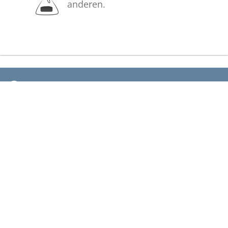
anderen.
In aufrichtiger Verbundenheit
Ihr Bestattungsinstitut R. Meyburg
Bilder
Erstellen Sie mit Familie, Freunden
und Bekannten ein gemeinsames
Erinnerungsalbum mit Fotos des
Verstorbenen.