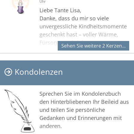
Uhr
Liebe Tante Lisa,
Danke, dass du mir so viele
unvergessliche Kindheitsmomente
geschenkt hast – voller Wärme,
Fürsorge und Liebe.
Sehen Sie weitere 2 Kerzen…
Du warst eine einzigartige, starke
und präsente Persönlichkeit, die
mein Herz tief berührt hat.
Kondolenzen
Dafür bin ich dir von Herzen
dankbar.
Sprechen Sie im Kondolenzbuch
In liebevoller Erinnerung,
den Hinterbliebenen Ihr Beileid aus
Anke
und teilen Sie persönliche
Gedanken und Erinnerungen mit
anderen.