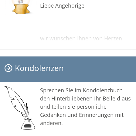
Liebe Angehörige,
wir wünschen Ihnen von Herzen
viel Kraft, dass Sie Menschen um
sich haben, die Ihnen in dieser
schweren Zeit beistehen und Halt
Kondolenzen
geben. Zusätzlich können Sie auf
dieser Gedenkseite Erinnerungen
teilen und so das Andenken
Sprechen Sie im Kondolenzbuch
gemeinsam wachhalten.
den Hinterbliebenen Ihr Beileid aus
und teilen Sie persönliche
Gedanken und Erinnerungen mit
anderen.
In tiefer Verbundenheit